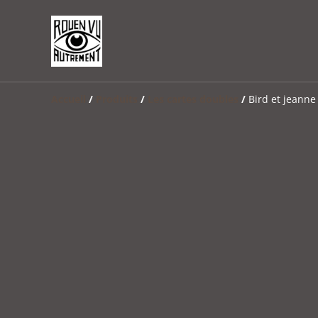
Accueil
/
Produits
/
Les cartes doubles
/
Bird et jeanne