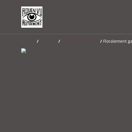
Accueil
/
Produits
/
Les cartes doubles
/
Floralement g