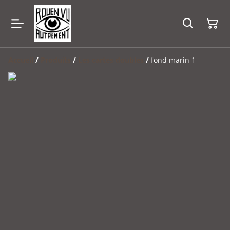
Accueil
/
Produits
/
Les cartes doubles
/
fond marin 1