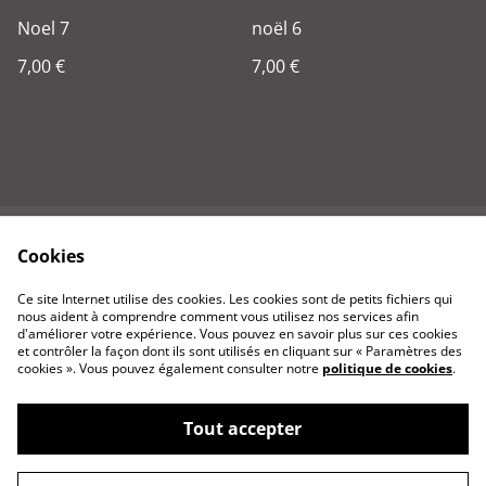
Noel 7
noël 6
7,00 €
7,00 €
Cookies
Contactez-nous
Conditions
Politique de
Politique de cookies
Ce site Internet utilise des cookies. Les cookies sont de petits fichiers qui
confidentialité
nous aident à comprendre comment vous utilisez nos services afin
d'améliorer votre expérience. Vous pouvez en savoir plus sur ces cookies
et contrôler la façon dont ils sont utilisés en cliquant sur « Paramètres des
cookies ». Vous pouvez également consulter notre
politique de cookies
.
Tout accepter
©
2026
Rouenvuautrement