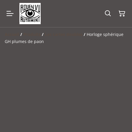
Accueil
/
Produits
/
Les cartes doubles
/
Horloge sphérique
GH plumes de paon