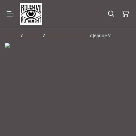
Accueil
/
Produits
/
Les prêts à encadrer
/
Jeanne V