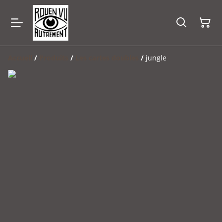
Accueil
/
Produits
/
Les cartes doubles
/
jungle