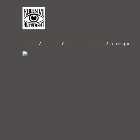
Accueil
/
Produits
/
Les cartes doubles
/
la fresque