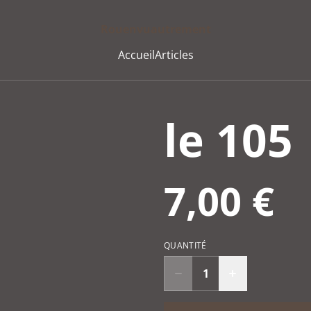
Rouenvuautrement
Accueil
Articles
le 105
7,00 €
QUANTITÉ