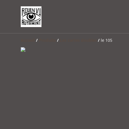
Accueil
/
Produits
/
Les cartes doubles
/
le 105