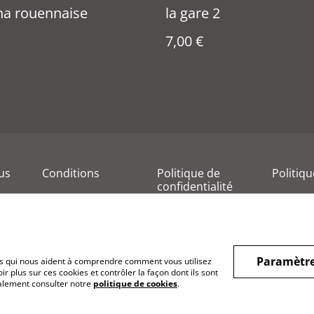
ha rouennaise
la gare 2
7,00 €
us
Conditions
Politique de
Politiq
confidentialité
Paramètre
hiers qui nous aident à comprendre comment vous utilisez
r plus sur ces cookies et contrôler la façon dont ils sont
galement consulter notre
politique de cookies
.