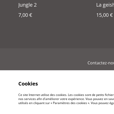
Jungle 2
La geis
7,00 €
15,00 €
Contactez-no
Cookies
Ce site Internet utilise des cookies. Les cookies sont de petits fic
nos services afin d'améliorer votre expérience. Vous pouvez en savoi
utilisés en cliquant sur « Paramètres des cookies ». Vous pouvez é
©
2026
Rouenvuautrement