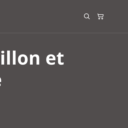
illon et
e