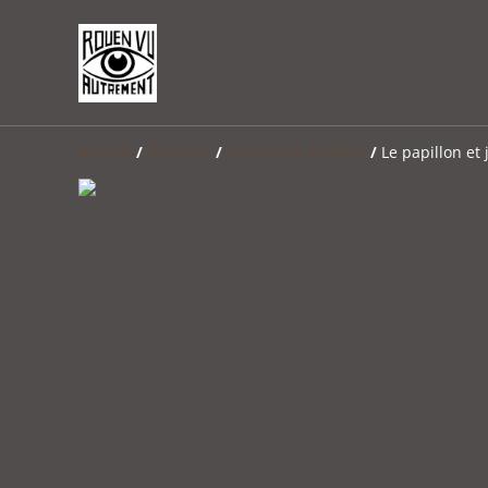
Accueil
/
Produits
/
Les cartes doubles
/
Le papillon et