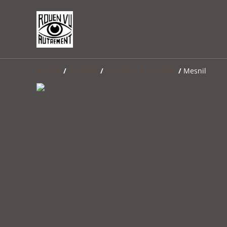
Accueil
/
Produits
/
Les prêts à encadrer
/
Mesnil