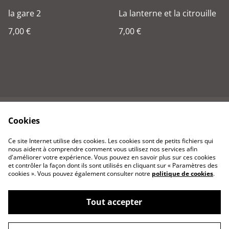
la gare 2
La lanterne et la citrouille
7,00 €
7,00 €
Cookies
Contactez-nous
Conditions
Politique de
Politique de cookies
Ce site Internet utilise des cookies. Les cookies sont de petits fichiers qui
confidentialité
nous aident à comprendre comment vous utilisez nos services afin
d'améliorer votre expérience. Vous pouvez en savoir plus sur ces cookies
et contrôler la façon dont ils sont utilisés en cliquant sur « Paramètres des
cookies ». Vous pouvez également consulter notre
politique de cookies
.
Tout accepter
©
2026
Rouenvuautrement