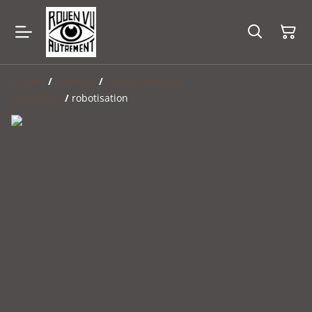
Accueil
/
Produits
/
Cadre/sous plat
céramique
/
robotisation