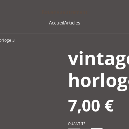
Rouenvuautrement
Accueil
Articles
orloge 3
vintag
horlog
7,00 €
QUANTITÉ