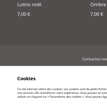
Lutins noël
Ombre
7,00 €
7,00 €
Contactez-no
Cookies
Ce site Internet utilise des cookies. Les cookies sont de petits fic
nos services afin d'améliorer votre expérience. Vous pouvez en savoi
utilisés en cliquant sur « Paramètres des cookies ». Vous pouvez é
©
2026
Rouenvuautrement