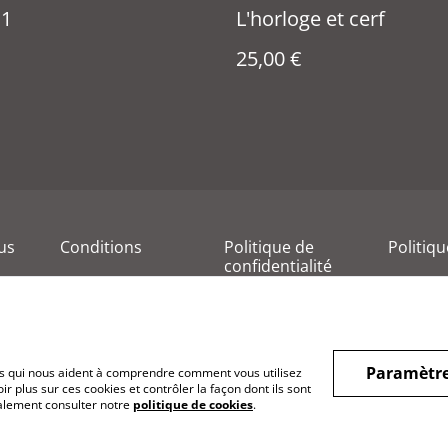
 1
L'horloge et cerf
25,00 €
us
Conditions
Politique de
Politiq
confidentialité
Paramètre
hiers qui nous aident à comprendre comment vous utilisez
r plus sur ces cookies et contrôler la façon dont ils sont
galement consulter notre
politique de cookies
.