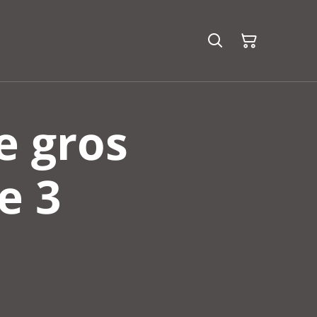
e gros
e 3