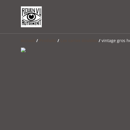
Accueil
/
Produits
/
Les cartes doubles
/
vintage gros h